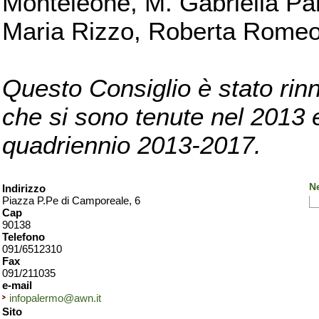
Monteleone, M. Gabriella Pan
Maria Rizzo, Roberta Romeo, 
Questo Consiglio è stato rinn
che si sono tenute nel 2013 e 
quadriennio 2013-2017.
N
Indirizzo
Piazza P.Pe di Camporeale, 6
Cap
90138
Telefono
091/6512310
Fax
091/211035
e-mail
infopalermo@awn.it
Sito