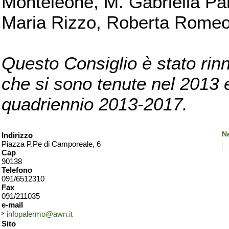
Monteleone, M. Gabriella Pan
Maria Rizzo, Roberta Romeo, 
Questo Consiglio è stato rinn
che si sono tenute nel 2013 e 
quadriennio 2013-2017.
N
Indirizzo
Piazza P.Pe di Camporeale, 6
Cap
90138
Telefono
091/6512310
Fax
091/211035
e-mail
infopalermo@awn.it
Sito