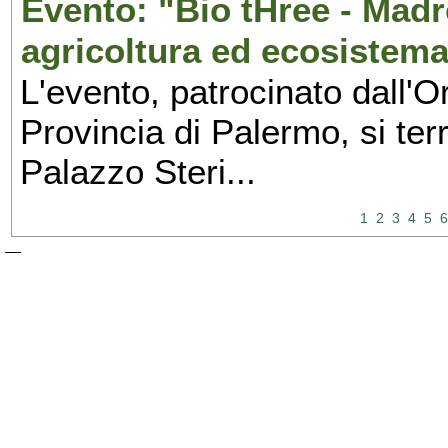
Evento: "Bio tHree - Madr
agricoltura ed ecosistema
L'evento, patrocinato dall'O
Provincia di Palermo, si ter
Palazzo Steri...
1
2
3
4
5
6