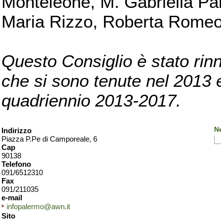
Monteleone, M. Gabriella Pan
Maria Rizzo, Roberta Romeo, 
Questo Consiglio è stato rinn
che si sono tenute nel 2013 e 
quadriennio 2013-2017.
N
Indirizzo
Piazza P.Pe di Camporeale, 6
Cap
90138
Telefono
091/6512310
Fax
091/211035
e-mail
infopalermo@awn.it
Sito