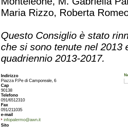
Monteleone, M. Gabriella Pan
Maria Rizzo, Roberta Romeo, 
Questo Consiglio è stato rinn
che si sono tenute nel 2013 e 
quadriennio 2013-2017.
N
Indirizzo
Piazza P.Pe di Camporeale, 6
Cap
90138
Telefono
091/6512310
Fax
091/211035
e-mail
infopalermo@awn.it
Sito