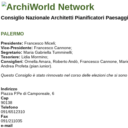
Consiglio Nazionale Architetti Pianificatori Paesagg
PALERMO
Presidente:
Francesco Miceli;
Vice-Presidente:
Francesco Cannone;
Segretario:
Maria Gabriella Tumminelli;
Tesoriere:
Lidia Mormino;
Consiglieri:
Ornella Amara, Roberto Andò, Francesco Cannone, Mario 
Andrea Profeta (pian.iunior).
Questo Consiglio è stato rinnovato nel corso delle elezioni che si sono
Indirizzo
Piazza P.Pe di Camporeale, 6
Cap
90138
Telefono
091/6512310
Fax
091/211035
e-mail