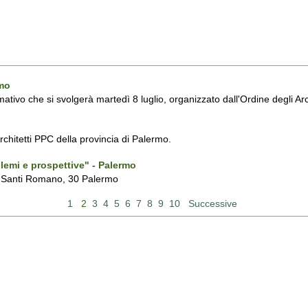
rmo
ormativo che si svolgerà martedì 8 luglio, organizzato dall'Ordine degli Ar
rchitetti PPC della provincia di Palermo.
blemi e prospettive" - Palermo
a Santi Romano, 30 Palermo
1
2
3
4
5
6
7
8
9
10
Successive