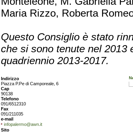
Monteleone, M. Gabriella Pan
Maria Rizzo, Roberta Romeo, 
Questo Consiglio è stato rinn
che si sono tenute nel 2013 e 
quadriennio 2013-2017.
N
Indirizzo
Piazza P.Pe di Camporeale, 6
Cap
90138
Telefono
091/6512310
Fax
091/211035
e-mail
infopalermo@awn.it
Sito