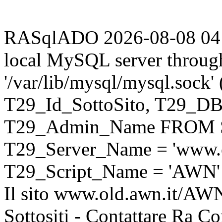
RASqlADO 2026-08-08 04:06
local MySQL server throug
'/var/lib/mysql/mysql.sock
T29_Id_SottoSito, T29_D
T29_Admin_Name FROM S
T29_Server_Name = 'www.o
T29_Script_Name = 'AWN'
Il sito www.old.awn.it/AWN 
Sottositi - Contattare Ra C