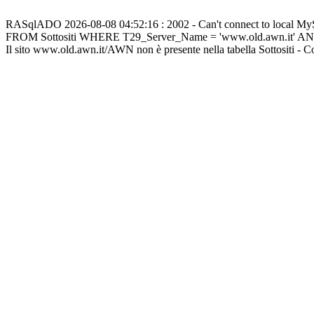
RASqlADO 2026-08-08 04:52:16 : 2002 - Can't connect to local M
FROM Sottositi WHERE T29_Server_Name = 'www.old.awn.it' A
Il sito www.old.awn.it/AWN non è presente nella tabella Sottositi - 