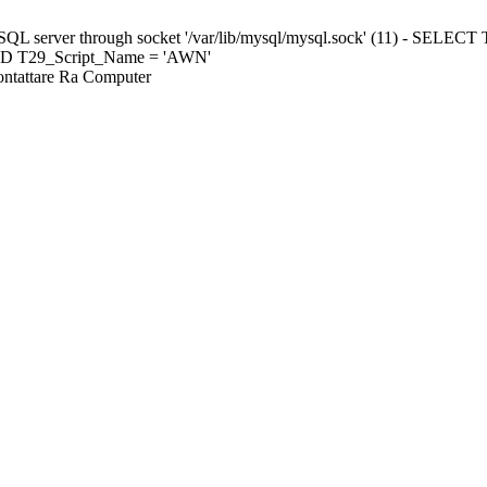
ySQL server through socket '/var/lib/mysql/mysql.sock' (11) - S
ND T29_Script_Name = 'AWN'
Contattare Ra Computer