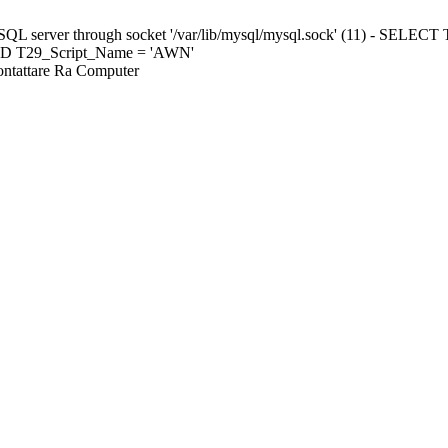
ySQL server through socket '/var/lib/mysql/mysql.sock' (11) - S
ND T29_Script_Name = 'AWN'
Contattare Ra Computer