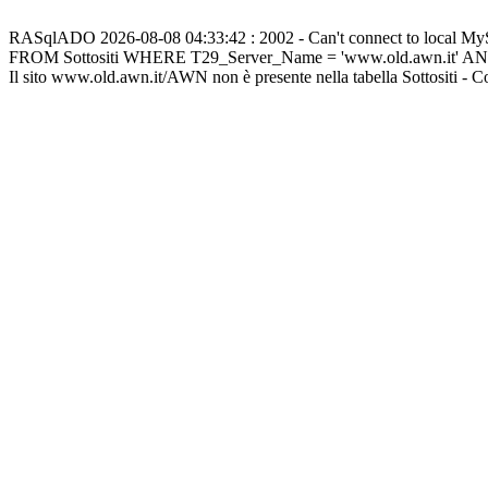
RASqlADO 2026-08-08 04:33:42 : 2002 - Can't connect to local M
FROM Sottositi WHERE T29_Server_Name = 'www.old.awn.it' A
Il sito www.old.awn.it/AWN non è presente nella tabella Sottositi - 