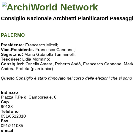
Consiglio Nazionale Architetti Pianificatori Paesagg
PALERMO
Presidente:
Francesco Miceli;
Vice-Presidente:
Francesco Cannone;
Segretario:
Maria Gabriella Tumminelli;
Tesoriere:
Lidia Mormino;
Consiglieri:
Ornella Amara, Roberto Andò, Francesco Cannone, Mario 
Andrea Profeta (pian.iunior).
Questo Consiglio è stato rinnovato nel corso delle elezioni che si sono
Indirizzo
Piazza P.Pe di Camporeale, 6
Cap
90138
Telefono
091/6512310
Fax
091/211035
e-mail