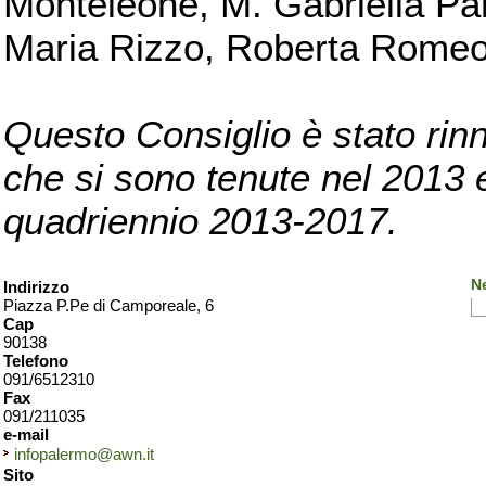
Monteleone, M. Gabriella Pan
Maria Rizzo, Roberta Romeo, 
Questo Consiglio è stato rinn
che si sono tenute nel 2013 e 
quadriennio 2013-2017.
N
Indirizzo
Piazza P.Pe di Camporeale, 6
Cap
90138
Telefono
091/6512310
Fax
091/211035
e-mail
infopalermo@awn.it
Sito