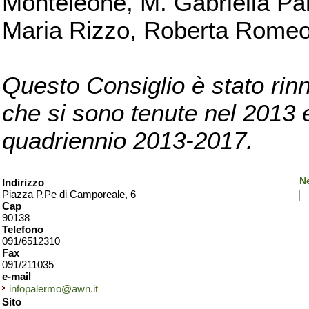
Monteleone, M. Gabriella Pan
Maria Rizzo, Roberta Romeo, 
Questo Consiglio è stato rinn
che si sono tenute nel 2013 e 
quadriennio 2013-2017.
N
Indirizzo
Piazza P.Pe di Camporeale, 6
Cap
90138
Telefono
091/6512310
Fax
091/211035
e-mail
infopalermo@awn.it
Sito