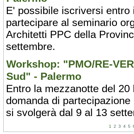
E' possibile iscriversi entr
partecipare al seminario org
Architetti PPC della Provin
settembre.
Workshop: "PMO/RE-VERS
Sud" - Palermo
Entro la mezzanotte del 20 l
domanda di partecipazione 
si svolgerà dal 9 al 13 set
1
2
3
4
5