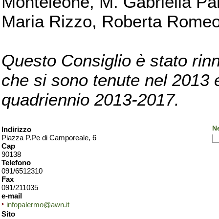
Monteleone, M. Gabriella Pan
Maria Rizzo, Roberta Romeo, 
Questo Consiglio è stato rinn
che si sono tenute nel 2013 e 
quadriennio 2013-2017.
N
Indirizzo
Piazza P.Pe di Camporeale, 6
Cap
90138
Telefono
091/6512310
Fax
091/211035
e-mail
infopalermo@awn.it
Sito