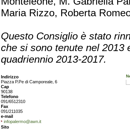
Monteleone, M. Gabriella Pan
Maria Rizzo, Roberta Romeo, 
Questo Consiglio è stato rinn
che si sono tenute nel 2013 e 
quadriennio 2013-2017.
N
Indirizzo
Piazza P.Pe di Camporeale, 6
Cap
90138
Telefono
091/6512310
Fax
091/211035
e-mail
infopalermo@awn.it
Sito