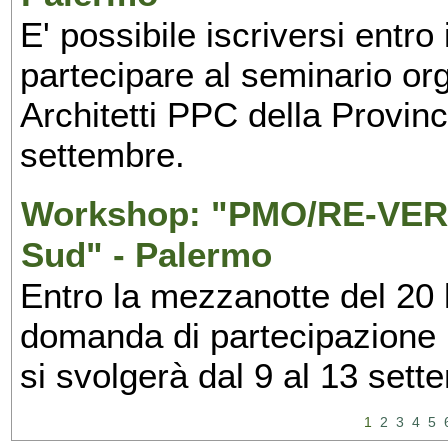
E' possibile iscriversi entr
partecipare al seminario org
Architetti PPC della Provin
settembre.
Workshop: "PMO/RE-VERS
Sud" - Palermo
Entro la mezzanotte del 20 l
domanda di partecipazione 
si svolgerà dal 9 al 13 set
1
2
3
4
5