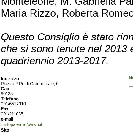
Monteleone, M. Gabriella Pan
Maria Rizzo, Roberta Romeo, 
Questo Consiglio è stato rinn
che si sono tenute nel 2013 e 
quadriennio 2013-2017.
N
Indirizzo
Piazza P.Pe di Camporeale, 6
Cap
90138
Telefono
091/6512310
Fax
091/211035
e-mail
infopalermo@awn.it
Sito