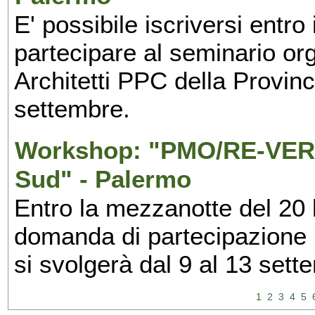
E' possibile iscriversi entr
partecipare al seminario org
Architetti PPC della Provin
settembre.
Workshop: "PMO/RE-VERS
Sud" - Palermo
Entro la mezzanotte del 20 l
domanda di partecipazione 
si svolgerà dal 9 al 13 set
1
2
3
4
5