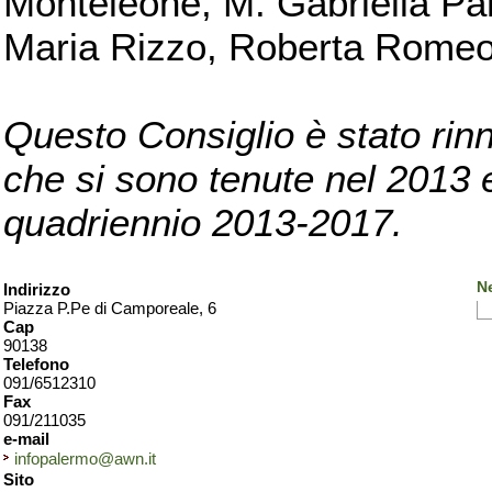
Monteleone, M. Gabriella Pan
Maria Rizzo, Roberta Romeo, 
Questo Consiglio è stato rinn
che si sono tenute nel 2013 e 
quadriennio 2013-2017.
N
Indirizzo
Piazza P.Pe di Camporeale, 6
Cap
90138
Telefono
091/6512310
Fax
091/211035
e-mail
infopalermo@awn.it
Sito