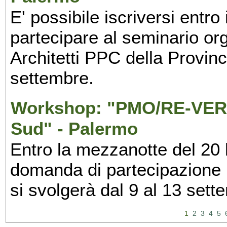
E' possibile iscriversi entr
partecipare al seminario org
Architetti PPC della Provin
settembre.
Workshop: "PMO/RE-VERS
Sud" - Palermo
Entro la mezzanotte del 20 l
domanda di partecipazione 
si svolgerà dal 9 al 13 set
1
2
3
4
5