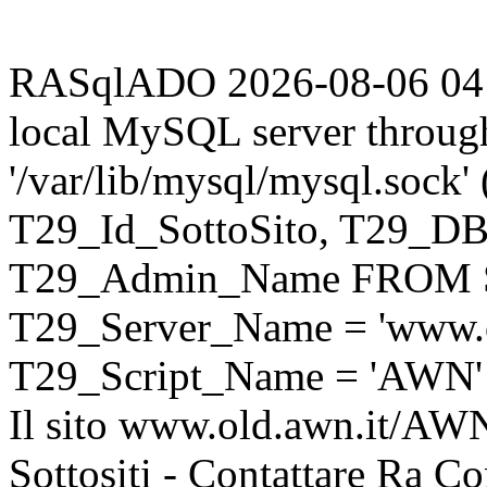
RASqlADO 2026-08-06 04:30
local MySQL server throug
'/var/lib/mysql/mysql.sock
T29_Id_SottoSito, T29_D
T29_Admin_Name FROM S
T29_Server_Name = 'www.o
T29_Script_Name = 'AWN'
Il sito www.old.awn.it/AWN 
Sottositi - Contattare Ra C