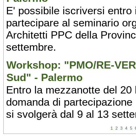
E' possibile iscriversi entr
partecipare al seminario org
Architetti PPC della Provin
settembre.
Workshop: "PMO/RE-VERS
Sud" - Palermo
Entro la mezzanotte del 20 l
domanda di partecipazione 
si svolgerà dal 9 al 13 set
1
2
3
4
5