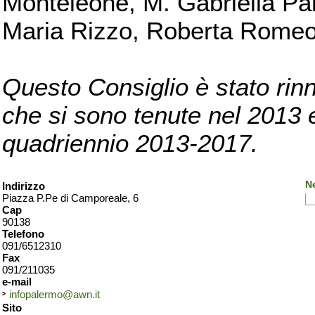
Monteleone, M. Gabriella Pan
Maria Rizzo, Roberta Romeo, 
Questo Consiglio è stato rinn
che si sono tenute nel 2013 e 
quadriennio 2013-2017.
N
Indirizzo
Piazza P.Pe di Camporeale, 6
Cap
90138
Telefono
091/6512310
Fax
091/211035
e-mail
infopalermo@awn.it
Sito