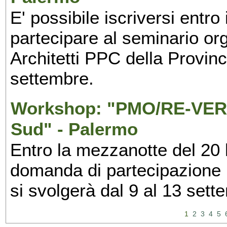
E' possibile iscriversi entr
partecipare al seminario org
Architetti PPC della Provin
settembre.
Workshop: "PMO/RE-VERS
Sud" - Palermo
Entro la mezzanotte del 20 l
domanda di partecipazione 
si svolgerà dal 9 al 13 set
1
2
3
4
5