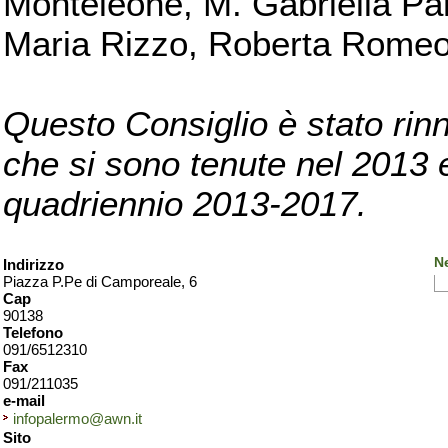
Monteleone, M. Gabriella Pan
Maria Rizzo, Roberta Romeo, 
Questo Consiglio è stato rinn
che si sono tenute nel 2013 e 
quadriennio 2013-2017.
N
Indirizzo
Piazza P.Pe di Camporeale, 6
Cap
90138
Telefono
091/6512310
Fax
091/211035
e-mail
infopalermo@awn.it
Sito