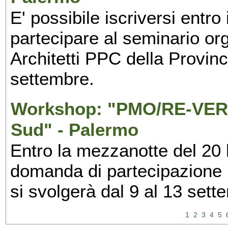
E' possibile iscriversi entr
partecipare al seminario org
Architetti PPC della Provin
settembre.
Workshop: "PMO/RE-VERS
Sud" - Palermo
Entro la mezzanotte del 20 l
domanda di partecipazione 
si svolgerà dal 9 al 13 set
1
2
3
4
5