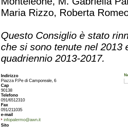
Monteleone, M. Gabriella Pan
Maria Rizzo, Roberta Romeo, 
Questo Consiglio è stato rinn
che si sono tenute nel 2013 e 
quadriennio 2013-2017.
N
Indirizzo
Piazza P.Pe di Camporeale, 6
Cap
90138
Telefono
091/6512310
Fax
091/211035
e-mail
infopalermo@awn.it
Sito