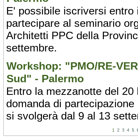
E' possibile iscriversi entr
partecipare al seminario org
Architetti PPC della Provin
settembre.
Workshop: "PMO/RE-VERS
Sud" - Palermo
Entro la mezzanotte del 20 l
domanda di partecipazione 
si svolgerà dal 9 al 13 set
1
2
3
4
5