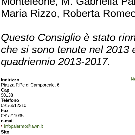
Monteleone, M. Gabriella Pan
Maria Rizzo, Roberta Romeo, 
Questo Consiglio è stato rinn
che si sono tenute nel 2013 e 
quadriennio 2013-2017.
N
Indirizzo
Piazza P.Pe di Camporeale, 6
Cap
90138
Telefono
091/6512310
Fax
091/211035
e-mail
infopalermo@awn.it
Sito