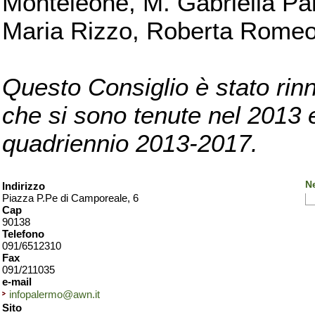
Monteleone, M. Gabriella Pan
Maria Rizzo, Roberta Romeo, 
Questo Consiglio è stato rinn
che si sono tenute nel 2013 e 
quadriennio 2013-2017.
N
Indirizzo
Piazza P.Pe di Camporeale, 6
Cap
90138
Telefono
091/6512310
Fax
091/211035
e-mail
infopalermo@awn.it
Sito