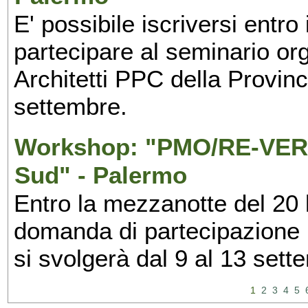
E' possibile iscriversi entr
partecipare al seminario org
Architetti PPC della Provin
settembre.
Workshop: "PMO/RE-VERS
Sud" - Palermo
Entro la mezzanotte del 20 l
domanda di partecipazione 
si svolgerà dal 9 al 13 set
1
2
3
4
5