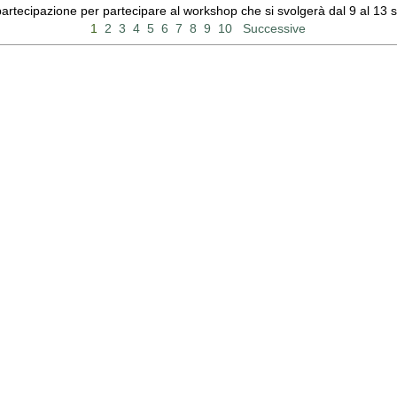
 partecipazione per partecipare al workshop che si svolgerà dal 9 al 13
1
2
3
4
5
6
7
8
9
10
Successive