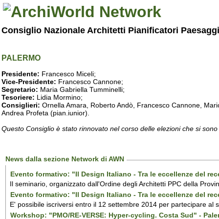
Consiglio Nazionale Architetti Pianificatori Paesagg
PALERMO
Presidente:
Francesco Miceli;
Vice-Presidente:
Francesco Cannone;
Segretario:
Maria Gabriella Tumminelli;
Tesoriere:
Lidia Mormino;
Consiglieri:
Ornella Amara, Roberto Andò, Francesco Cannone, Mario 
Andrea Profeta (pian.iunior).
Questo Consiglio è stato rinnovato nel corso delle elezioni che si sono
News dalla sezione Network di AWN
Evento formativo: "Il Design Italiano - Tra le eccellenze del r
Il seminario, organizzato dall'Ordine degli Architetti PPC della Provi
Evento formativo: "Il Design Italiano - Tra le eccellenze del r
E' possibile iscriversi entro il 12 settembre 2014 per partecipare al
Workshop: "PMO/RE-VERSE: Hyper-cycling. Costa Sud" - Pal