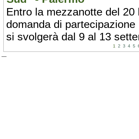
Entro la mezzanotte del 20 l
domanda di partecipazione 
si svolgerà dal 9 al 13 set
1
2
3
4
5