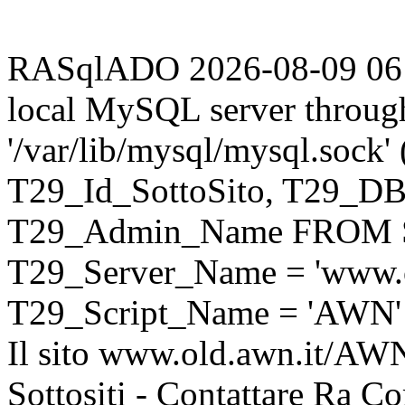
RASqlADO 2026-08-09 06:00
local MySQL server throug
'/var/lib/mysql/mysql.sock
T29_Id_SottoSito, T29_D
T29_Admin_Name FROM S
T29_Server_Name = 'www.o
T29_Script_Name = 'AWN'
Il sito www.old.awn.it/AWN 
Sottositi - Contattare Ra C