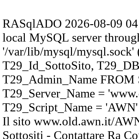
RASqlADO 2026-08-09 04:13
local MySQL server throug
'/var/lib/mysql/mysql.sock
T29_Id_SottoSito, T29_D
T29_Admin_Name FROM S
T29_Server_Name = 'www.o
T29_Script_Name = 'AWN'
Il sito www.old.awn.it/AWN 
Sottositi - Contattare Ra C