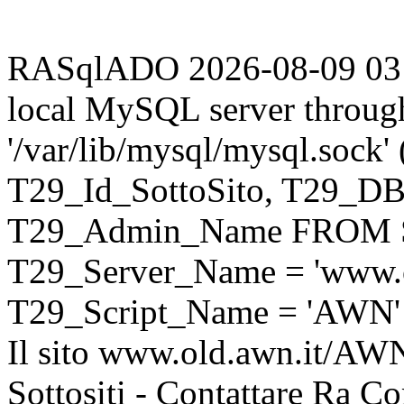
RASqlADO 2026-08-09 03:25
local MySQL server throug
'/var/lib/mysql/mysql.sock
T29_Id_SottoSito, T29_D
T29_Admin_Name FROM S
T29_Server_Name = 'www.o
T29_Script_Name = 'AWN'
Il sito www.old.awn.it/AWN 
Sottositi - Contattare Ra C