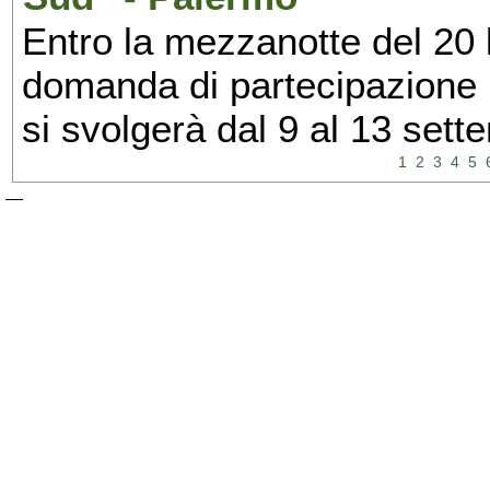
Entro la mezzanotte del 20 l
domanda di partecipazione 
si svolgerà dal 9 al 13 set
1
2
3
4
5