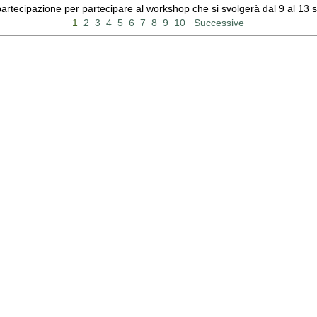
 partecipazione per partecipare al workshop che si svolgerà dal 9 al 13
1
2
3
4
5
6
7
8
9
10
Successive