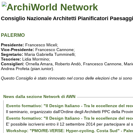
Consiglio Nazionale Architetti Pianificatori Paesagg
PALERMO
Presidente:
Francesco Miceli;
Vice-Presidente:
Francesco Cannone;
Segretario:
Maria Gabriella Tumminelli;
Tesoriere:
Lidia Mormino;
Consiglieri:
Ornella Amara, Roberto Andò, Francesco Cannone, Mario 
Andrea Profeta (pian.iunior).
Questo Consiglio è stato rinnovato nel corso delle elezioni che si sono
News dalla sezione Network di AWN
Evento formativo: "Il Design Italiano - Tra le eccellenze del r
Il seminario, organizzato dall'Ordine degli Architetti PPC della Provi
Evento formativo: "Il Design Italiano - Tra le eccellenze del r
E' possibile iscriversi entro il 12 settembre 2014 per partecipare al
Workshop: "PMO/RE-VERSE: Hyper-cycling. Costa Sud" - Pal