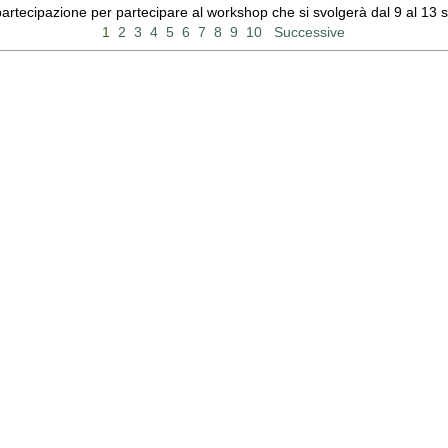
 partecipazione per partecipare al workshop che si svolgerà dal 9 al 13
1
2
3
4
5
6
7
8
9
10
Successive