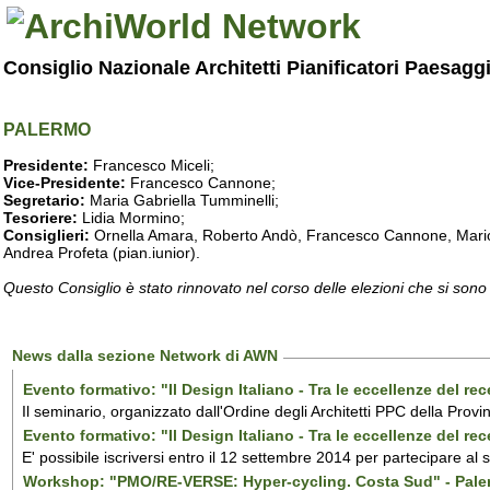
Consiglio Nazionale Architetti Pianificatori Paesagg
PALERMO
Presidente:
Francesco Miceli;
Vice-Presidente:
Francesco Cannone;
Segretario:
Maria Gabriella Tumminelli;
Tesoriere:
Lidia Mormino;
Consiglieri:
Ornella Amara, Roberto Andò, Francesco Cannone, Mario 
Andrea Profeta (pian.iunior).
Questo Consiglio è stato rinnovato nel corso delle elezioni che si sono
News dalla sezione Network di AWN
Evento formativo: "Il Design Italiano - Tra le eccellenze del r
Il seminario, organizzato dall'Ordine degli Architetti PPC della Provi
Evento formativo: "Il Design Italiano - Tra le eccellenze del r
E' possibile iscriversi entro il 12 settembre 2014 per partecipare al
Workshop: "PMO/RE-VERSE: Hyper-cycling. Costa Sud" - Pal