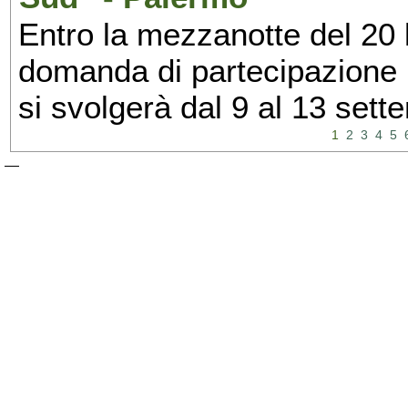
Entro la mezzanotte del 20 l
domanda di partecipazione 
si svolgerà dal 9 al 13 set
1
2
3
4
5