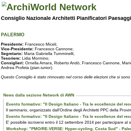
Consiglio Nazionale Architetti Pianificatori Paesagg
PALERMO
Presidente:
Francesco Miceli;
Vice-Presidente:
Francesco Cannone;
Segretario:
Maria Gabriella Tumminelli;
Tesoriere:
Lidia Mormino;
Consiglieri:
Ornella Amara, Roberto Andò, Francesco Cannone, Mario 
Andrea Profeta (pian.iunior).
Questo Consiglio è stato rinnovato nel corso delle elezioni che si sono
News dalla sezione Network di AWN
Evento formativo: "Il Design Italiano - Tra le eccellenze del r
Il seminario, organizzato dall'Ordine degli Architetti PPC della Provi
Evento formativo: "Il Design Italiano - Tra le eccellenze del r
E' possibile iscriversi entro il 12 settembre 2014 per partecipare al
Workshop: "PMO/RE-VERSE: Hyper-cycling. Costa Sud" - Pal