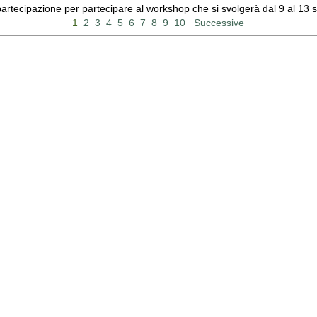
 partecipazione per partecipare al workshop che si svolgerà dal 9 al 13
1
2
3
4
5
6
7
8
9
10
Successive