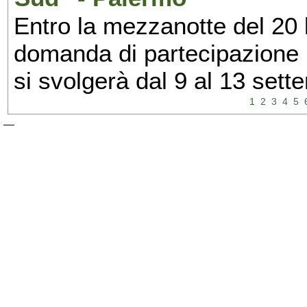
Entro la mezzanotte del 20 l
domanda di partecipazione 
si svolgerà dal 9 al 13 set
1
2
3
4
5