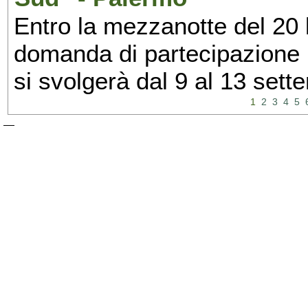
Entro la mezzanotte del 20 l
domanda di partecipazione 
si svolgerà dal 9 al 13 set
1
2
3
4
5