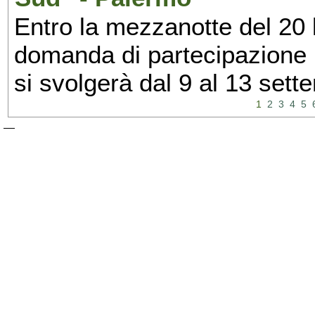
Entro la mezzanotte del 20 l
domanda di partecipazione 
si svolgerà dal 9 al 13 set
1
2
3
4
5