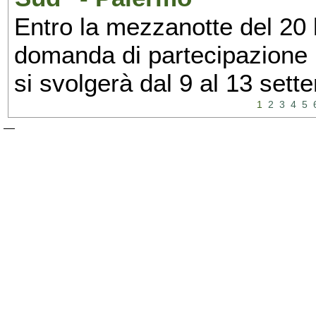
Entro la mezzanotte del 20 l
domanda di partecipazione 
si svolgerà dal 9 al 13 set
1
2
3
4
5