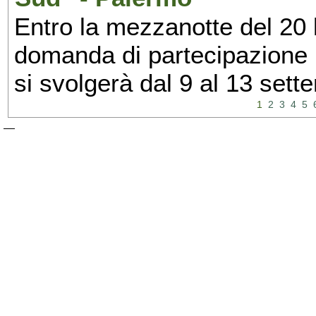
Entro la mezzanotte del 20 l
domanda di partecipazione 
si svolgerà dal 9 al 13 set
1
2
3
4
5