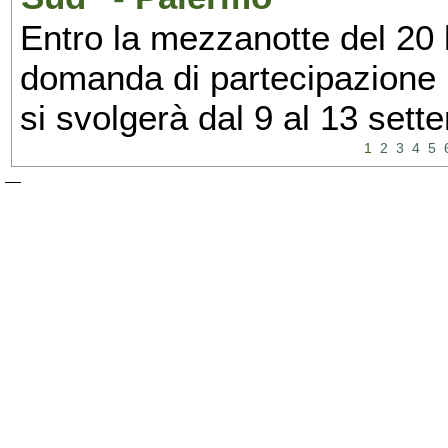
Entro la mezzanotte del 20 l
domanda di partecipazione 
si svolgerà dal 9 al 13 set
1
2
3
4
5