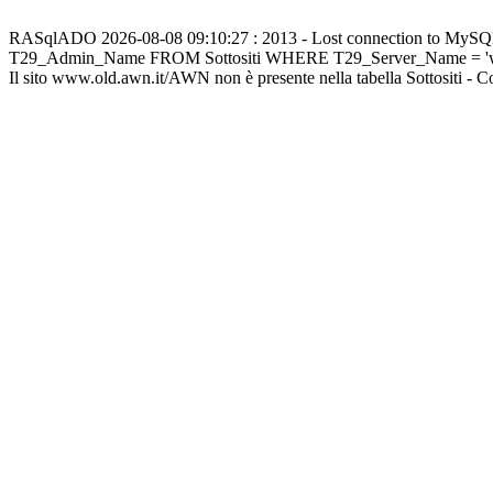
RASqlADO 2026-08-08 09:10:27 : 2013 - Lost connection to MySQL s
T29_Admin_Name FROM Sottositi WHERE T29_Server_Name = 'w
Il sito www.old.awn.it/AWN non è presente nella tabella Sottositi - 