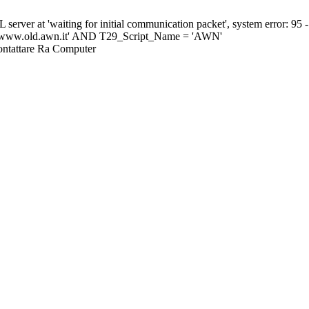
erver at 'waiting for initial communication packet', system error
ww.old.awn.it' AND T29_Script_Name = 'AWN'
Contattare Ra Computer