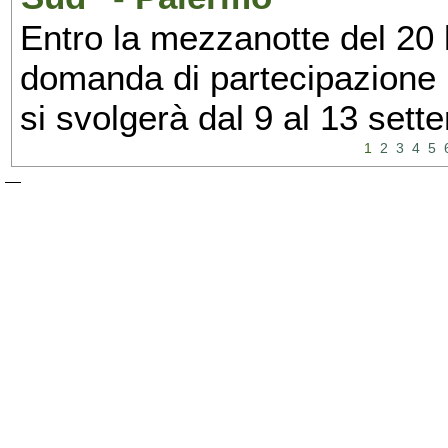
Entro la mezzanotte del 20 l
domanda di partecipazione 
si svolgerà dal 9 al 13 set
1
2
3
4
5