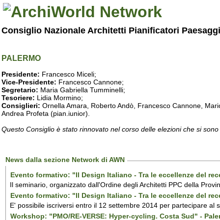
Consiglio Nazionale Architetti Pianificatori Paesagg
PALERMO
Presidente:
Francesco Miceli;
Vice-Presidente:
Francesco Cannone;
Segretario:
Maria Gabriella Tumminelli;
Tesoriere:
Lidia Mormino;
Consiglieri:
Ornella Amara, Roberto Andò, Francesco Cannone, Mario 
Andrea Profeta (pian.iunior).
Questo Consiglio è stato rinnovato nel corso delle elezioni che si sono
News dalla sezione Network di AWN
Evento formativo: "Il Design Italiano - Tra le eccellenze del r
Il seminario, organizzato dall'Ordine degli Architetti PPC della Provi
Evento formativo: "Il Design Italiano - Tra le eccellenze del r
E' possibile iscriversi entro il 12 settembre 2014 per partecipare al
Workshop: "PMO/RE-VERSE: Hyper-cycling. Costa Sud" - Pal