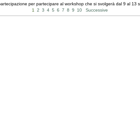
 partecipazione per partecipare al workshop che si svolgerà dal 9 al 13
1
2
3
4
5
6
7
8
9
10
Successive