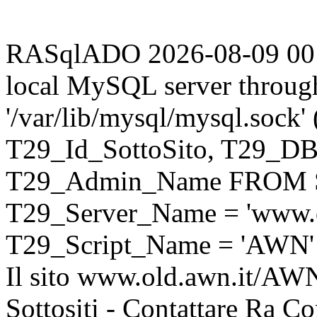
RASqlADO 2026-08-09 00:29
local MySQL server throug
'/var/lib/mysql/mysql.sock
T29_Id_SottoSito, T29_D
T29_Admin_Name FROM S
T29_Server_Name = 'www.o
T29_Script_Name = 'AWN'
Il sito www.old.awn.it/AWN 
Sottositi - Contattare Ra C