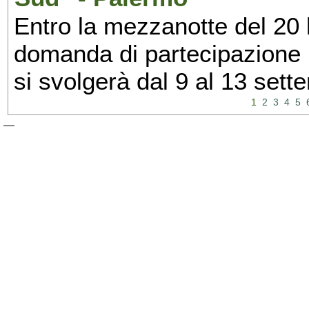
Entro la mezzanotte del 20 l
domanda di partecipazione 
si svolgerà dal 9 al 13 set
1
2
3
4
5