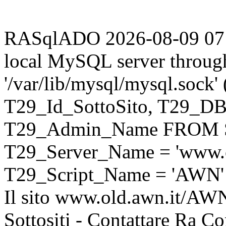
RASqlADO 2026-08-09 07:37
local MySQL server throug
'/var/lib/mysql/mysql.sock
T29_Id_SottoSito, T29_D
T29_Admin_Name FROM S
T29_Server_Name = 'www.o
T29_Script_Name = 'AWN'
Il sito www.old.awn.it/AWN 
Sottositi - Contattare Ra C