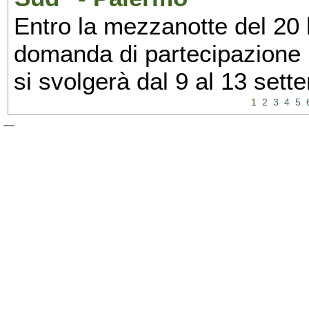
Entro la mezzanotte del 20 l
domanda di partecipazione 
si svolgerà dal 9 al 13 set
1
2
3
4
5