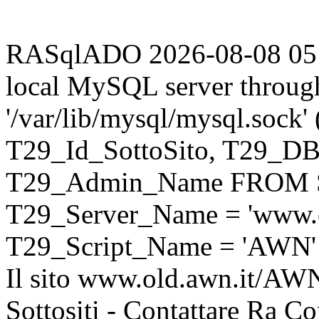
RASqlADO 2026-08-08 05:24
local MySQL server throug
'/var/lib/mysql/mysql.sock
T29_Id_SottoSito, T29_D
T29_Admin_Name FROM S
T29_Server_Name = 'www.o
T29_Script_Name = 'AWN'
Il sito www.old.awn.it/AWN 
Sottositi - Contattare Ra C