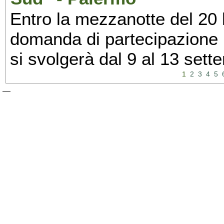
Entro la mezzanotte del 20 l
domanda di partecipazione 
si svolgerà dal 9 al 13 set
1
2
3
4
5