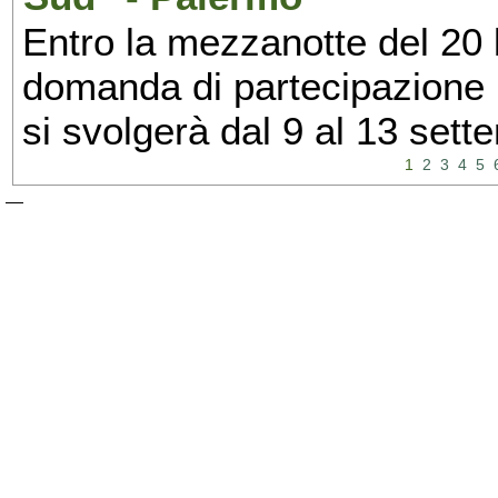
Entro la mezzanotte del 20 l
domanda di partecipazione 
si svolgerà dal 9 al 13 set
1
2
3
4
5