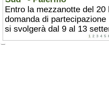
Entro la mezzanotte del 20 l
domanda di partecipazione 
si svolgerà dal 9 al 13 set
1
2
3
4
5