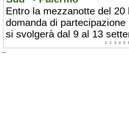
Entro la mezzanotte del 20 l
domanda di partecipazione 
si svolgerà dal 9 al 13 set
1
2
3
4
5